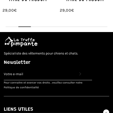
TITRE DU PRODUIT
TITRE DU PRODUIT
29,00€
29,00€
/
/
Prix
Prix
PRIX
PRIX
normal
normal
UNITAIRE
UNITAIRE
Spécialiste des vêtements pour chiens et chats.
Newsletter
INSCRIVEZ-
VOUS
POUR
Pour connaitre et exercer vos droits , veuillez consulter notre
RECEVOIR
Politique de confidentialité
LES
TOUTES
DERNIÈRES
NOUVELLES,
OFFRES
LIENS UTILES
ET