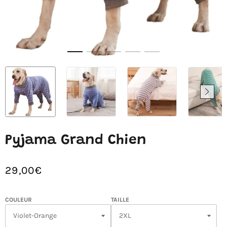
Pyjama Grand Chien
29,00€
/
Prix
PRIX
normal
UNITAIRE
COULEUR
TAILLE