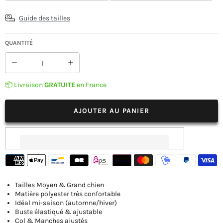
Guide des tailles
QUANTITÉ
Réduire
Augmenter
la
la
quantité
quantité
📦 Livraison
GRATUITE
en France
de
de
Pyjama
Pyjama
Grand
Grand
AJOUTER AU PANIER
Chien
Chien
Tailles Moyen & Grand chien
Matière polyester très confortable
Idéal mi-saison (automne/hiver)
Buste élastiqué & ajustable
Col & Manches ajustés