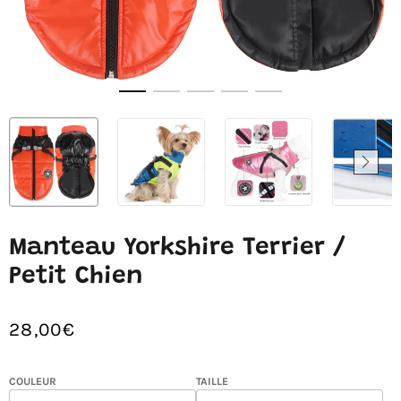
Manteau Yorkshire Terrier /
Petit Chien
28,00€
/
Prix
PRIX
normal
UNITAIRE
COULEUR
TAILLE