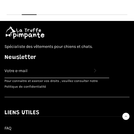
Prix
Prix
PRIX
PRIX
normal
normal
UNITAIRE
UNITAIRE
Spécialiste des vêtements pour chiens et chats.
Newsletter
INSCRIVEZ-
VOUS
POUR
Pour connaitre et exercer vos droits , veuillez consulter notre
RECEVOIR
Politique de confidentialité
LES
TOUTES
DERNIÈRES
NOUVELLES,
OFFRES
LIENS UTILES
ET
STYLES
FAQ