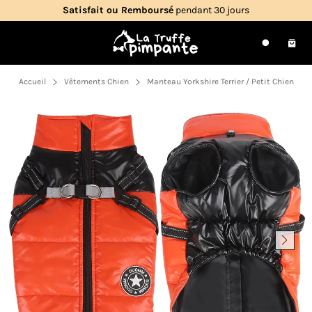
Passer
Livraison gratuite
en France métropolitaine
au
contenu
Navigation
Pani
Recherche
Accueil
Vêtements Chien
Manteau Yorkshire Terrier / Petit Chien