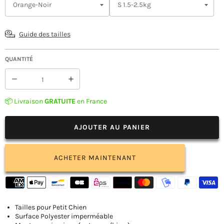
Guide des tailles
QUANTITÉ
Réduire
Augmenter
la
la
quantité
quantité
📦 Livraison
GRATUITE
en France
de
de
Manteau
Manteau
Yorkshire
Yorkshire
AJOUTER AU PANIER
Terrier
Terrier
/
/
Petit
Petit
ACHETER MAINTENANT
Chien
Chien
Tailles pour Petit Chien
Surface Polyester imperméable