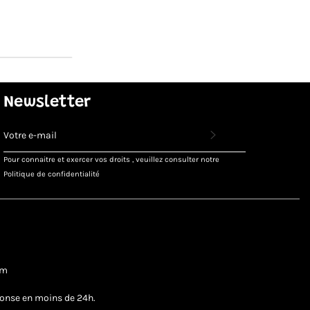
Newsletter
INSCRIVEZ-
VOUS
POUR
Pour connaitre et exercer vos droits , veuillez consulter notre
RECEVOIR
Politique de confidentialité
LES
TOUTES
DERNIÈRES
NOUVELLES,
OFFRES
ET
STYLES
om
ponse en moins de 24h.