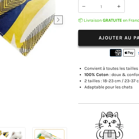
Réduire
Augmen
la
la
📦 Livraison
GRATUITE
en Fran
quantité
quantit
de
de
Bandana
Bandan
AJOUTER AU P
Blanc
Blanc
pour
pour
Chien
Chien
Convient à toutes les tailles
100% Coton
: doux & confo
2 tailles : 18-23 cm / 23-37
Adaptable pour les chats