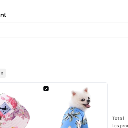
ent
on
Total
Les pro