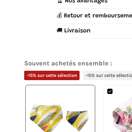
🏆 Nos avantages
💰 Retour et remboursem
🚚 Livraison
Souvent achetés ensemble :
-15% sur cette sélection
-15% sur cette sélecti