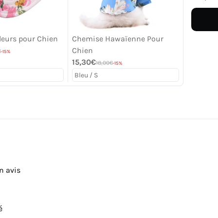
leurs pour Chien
Chemise Hawaïenne Pour
Chien
€
-15%
15,30€
18,00€
-15%
n avis
é