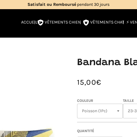
Livraison gratuite
en France métropolitaine
VÊTEMENTS CHIEN
VÊTEMENTS CHAT
ACCUEIL
⚡️ VE
Bandana Bla
15,00€
/
Prix
PRIX
normal
UNITAIRE
COULEUR
TAILLE
QUANTITÉ