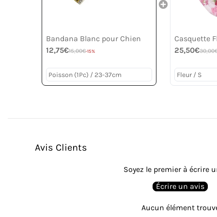
Bandana Blanc pour Chien
Casquette F
12,75€
25,50€
15,00€
30,00
-15%
Avis Clients
Soyez le premier à écrire u
Écrire un avis
Aucun élément trouv