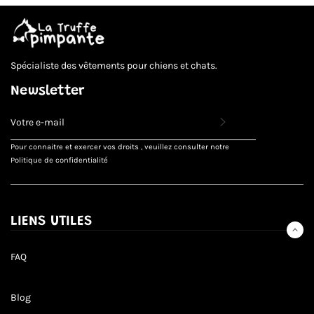
Spécialiste des vêtements pour chiens et chats.
Newsletter
INSCRIVEZ-
VOUS
POUR
Pour connaitre et exercer vos droits , veuillez consulter notre
RECEVOIR
Politique de confidentialité
LES
TOUTES
DERNIÈRES
NOUVELLES,
OFFRES
LIENS UTILES
ET
STYLES
FAQ
Blog