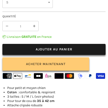
QUANTITÉ
Réduire
Augmenter
la
la
quantité
quantité
📦 Livraison
GRATUITE
en France
de
de
Bandana
Bandana
Chien
Chien
AJOUTER AU PANIER
Rose
Rose
Os
Os
ACHETER MAINTENANT
Pour petit et moyen chien
Coton
: confortable & respirant
3 tailles : S / M / L (voir photos)
Pour tour de cou de
35 à 42 cm
Attache clipsée robuste