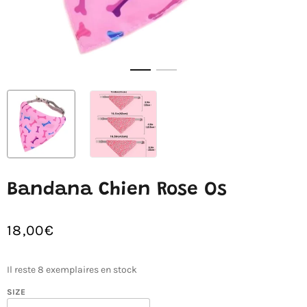
Bandana Chien Rose Os
18,00€
/
Prix
PRIX
normal
UNITAIRE
Il reste 8 exemplaires en stock
ROSE
SIZE