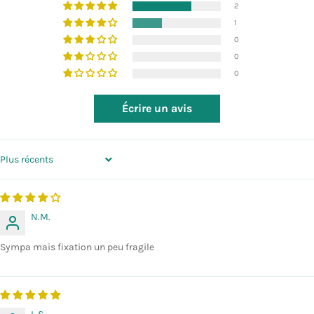
2
1
0
0
0
Écrire un avis
SORT BY
N.M.
Sympa mais fixation un peu fragile