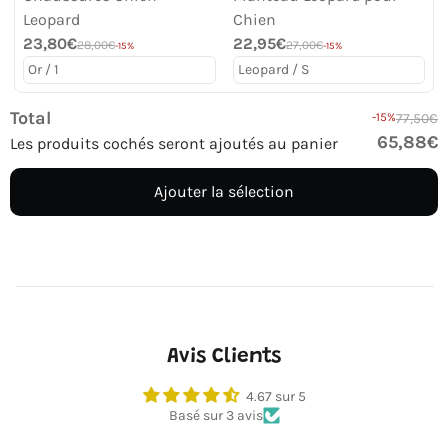
Leopard
Chien
23,80€
22,95€
28,00€
27,00€
-15%
-15%
Total
-15%
77,50€
65,88€
Les produits cochés seront ajoutés au panier
Ajouter la sélection
Avis Clients
4.67 sur 5
Basé sur 3 avis