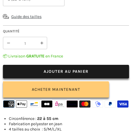
Guide des tailles
QUANTITÉ
Réduire
Augmenter
la
la
quantité
quantité
📦 Livraison
GRATUITE
en France
de
de
Casquette
Casquette
Léopard
Léopard
AJOUTER AU PANIER
pour
pour
Chien
Chien
ACHETER MAINTENANT
Circonférence :
22 à 55 cm
Fabrication polyester en jean
4 tailles au choix : S/M/L/XL