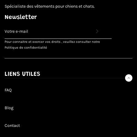
Spécialiste des vêtements pour chiens et chats.
Newsletter
INSCRIVEZ-
VOUS
POUR
Pour connaitre et exercer vos droits , veuillez consulter notre
RECEVOIR
Politique de confidentialité
LES
TOUTES
DERNIÈRES
NOUVELLES,
OFFRES
LIENS UTILES
ET
STYLES
FAQ
Blog
Contact