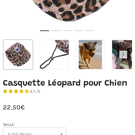
Casquette Léopard pour Chien
4.7 /5
22,50€
/
Prix
PRIX
normal
UNITAIRE
LEOPARD
TAILLE