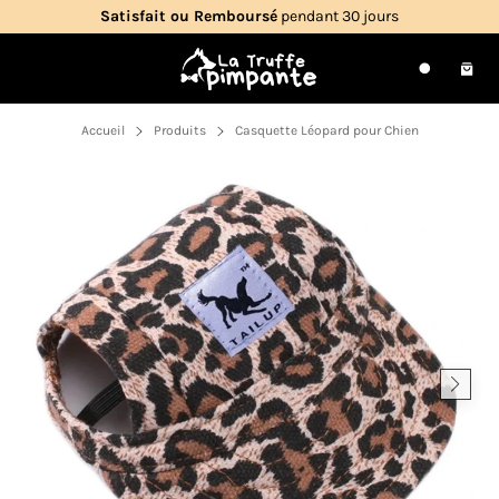
Passer
Satisfait ou Remboursé
pendant 30 jours
au
contenu
Navigation
Pani
Recherche
Accueil
Produits
Casquette Léopard pour Chien