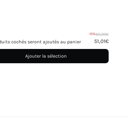
-15%
60,00€
51,01€
duits cochés seront ajoutés au panier
Ajouter la sélection