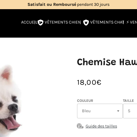
Livraison gratuite
en France métropolitaine
VÊTEMENTS CHIEN
VÊTEMENTS CHAT
ACCUEIL
⚡️ VE
Chemise Haw
18,00€
/
Prix
PRIX
normal
UNITAIRE
COULEUR
TAILLE
Guide des tailles