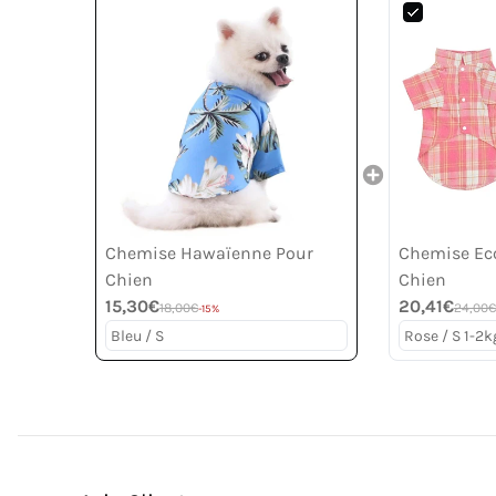
Chemise Hawaïenne Pour
Chemise Ec
Chien
Chien
15,30€
20,41€
18,00€
24,00€
-15%