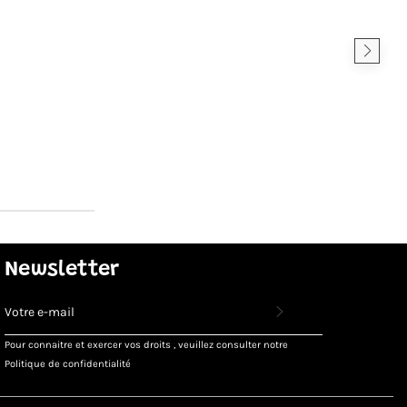
Newsletter
INSCRIVEZ-
VOUS
POUR
Pour connaitre et exercer vos droits , veuillez consulter notre
RECEVOIR
Politique de confidentialité
LES
TOUTES