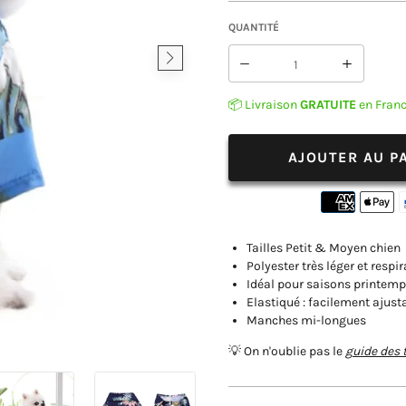
QUANTITÉ
Réduire
Augmen
la
la
📦 Livraison
GRATUITE
en Fran
quantité
quantit
de
de
Chemise
Chemis
AJOUTER AU P
Hawaïenne
Hawaïe
Pour
Pour
Chien
Chien
Tailles Petit & Moyen chien
Polyester très léger et respir
Idéal pour saisons printemp
Elastiqué : facilement ajust
Manches mi-longues
💡 On n'oublie pas le
guide des t