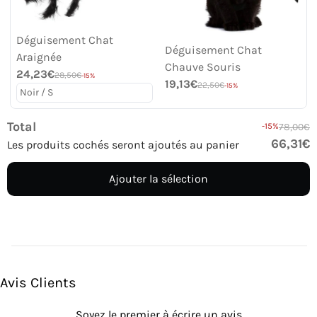
Déguisement Chat
Déguisement Chat
Araignée
Chauve Souris
24,23€
28,50€
-15%
19,13€
22,50€
-15%
Total
-15%
78,00€
66,31€
Les produits cochés seront ajoutés au panier
Ajouter la sélection
Avis Clients
Soyez le premier à écrire un avis