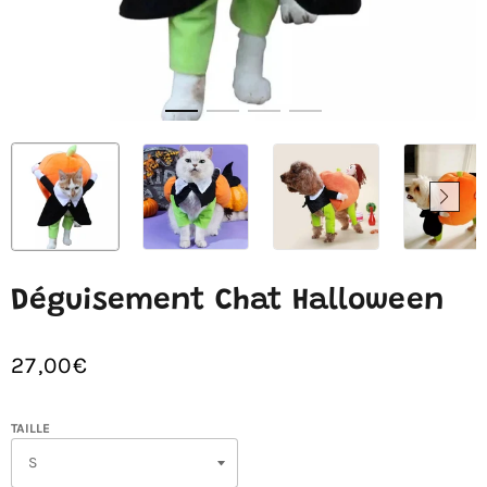
Déguisement Chat Halloween
27,00€
/
Prix
PRIX
normal
UNITAIRE
TAILLE