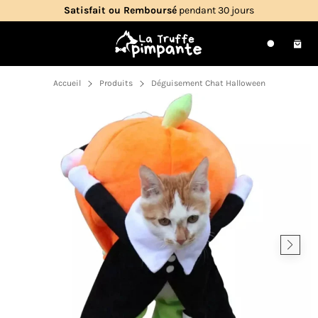
Passer
Satisfait ou Remboursé
pendant 30 jours
au
contenu
Navigation
Pani
Recherche
Accueil
Produits
Déguisement Chat Halloween