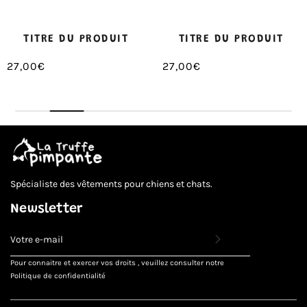
TITRE DU PRODUIT
TITRE DU PRODUIT
27,00€
27,00€
/
/
Prix
Prix
PRIX
PRIX
normal
normal
UNITAIRE
UNITAIRE
Spécialiste des vêtements pour chiens et chats.
Newsletter
INSCRIVEZ-
VOUS
POUR
Pour connaitre et exercer vos droits , veuillez consulter notre
RECEVOIR
Politique de confidentialité
LES
TOUTES
DERNIÈRES