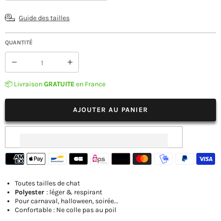
Guide des tailles
QUANTITÉ
Réduire
Augmenter
la
la
quantité
quantité
📦 Livraison
GRATUITE
en France
de
de
Déguisement
Déguisement
Chat
Chat
AJOUTER AU PANIER
Halloween
Halloween
Toutes tailles de chat
Polyester
: léger & respirant
Pour carnaval, halloween, soirée...
Confortable : Ne colle pas au poil