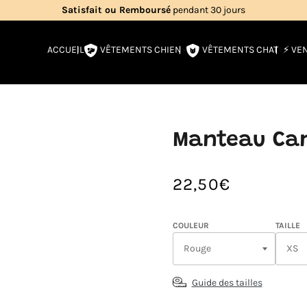
Livraison gratuite
en France métropolitaine
VÊTEMENTS CHIEN
VÊTEMENTS CHAT
ACCUEIL
⚡️ VE
Manteau Can
22,50€
/
Prix
PRIX
normal
UNITAIRE
COULEUR
TAILLE
Guide des tailles