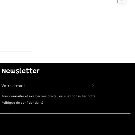
Newsletter
INSCRIVEZ-
VOUS
POUR
Pour connaitre et exercer vos droits , veuillez consulter notre
RECEVOIR
Politique de confidentialité
LES
TOUTES
DERNIÈRES
NOUVELLES,
OFFRES