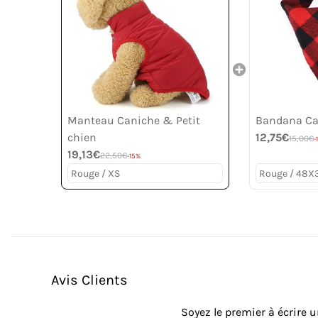
Manteau Caniche & Petit
Bandana Ca
chien
12,75€
15,00€
-
19,13€
22,50€
-15%
Avis Clients
Soyez le premier à écrire u