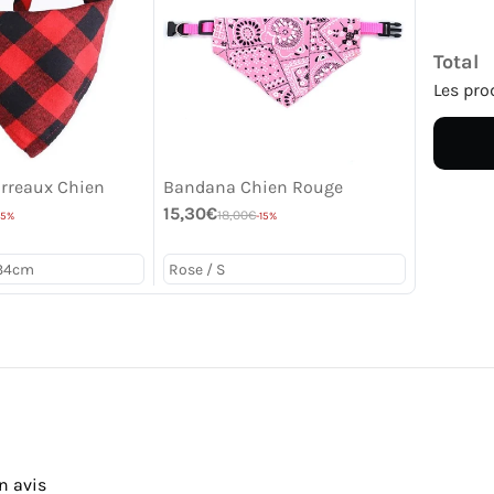
Total
Les pro
rreaux Chien
Bandana Chien Rouge
15,30€
18,00€
15%
-15%
n avis