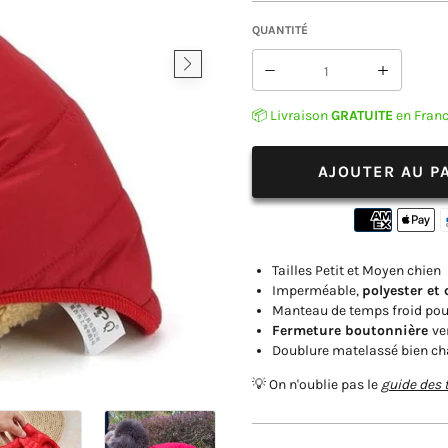
QUANTITÉ
Réduire
Augmen
la
la
📦 Livraison
GRATUITE
en Fran
quantité
quantit
de
de
Manteau
Mantea
AJOUTER AU P
Caniche
Caniche
&amp;
&amp;
Petit
Petit
chien
chien
Tailles Petit et Moyen chien
Imperméable,
polyester et
Manteau de temps froid pour
Fermeture boutonnière
ve
Doublure matelassé bien c
💡 On n'oublie pas le
guide des t