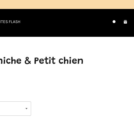
NTES FLASH
Pani
Recherche
iche & Petit chien