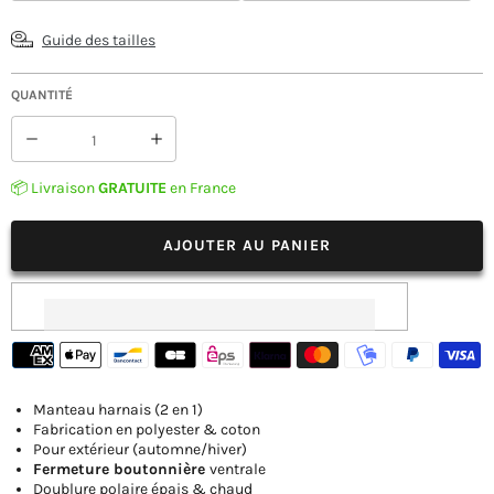
Guide des tailles
QUANTITÉ
Réduire
Augmenter
la
la
quantité
quantité
📦 Livraison
GRATUITE
en France
de
de
Manteau
Manteau
Chat
Chat
AJOUTER AU PANIER
et
et
Chiot
Chiot
Manteau harnais (2 en 1)
Fabrication en polyester & coton
Pour extérieur (automne/hiver)
Fermeture boutonnière
ventrale
Doublure polaire épais & chaud