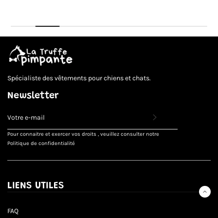
Prix
Prix
PRIX
PRIX
normal
normal
UNITAIRE
UNITAIRE
Spécialiste des vêtements pour chiens et chats.
Newsletter
INSCRIVEZ-
VOUS
POUR
Pour connaitre et exercer vos droits , veuillez consulter notre
RECEVOIR
Politique de confidentialité
LES
TOUTES
DERNIÈRES
NOUVELLES,
OFFRES
LIENS UTILES
ET
STYLES
FAQ