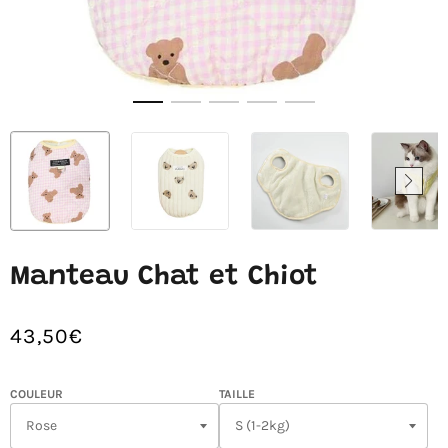
Manteau Chat et Chiot
43,50€
/
Prix
PRIX
normal
UNITAIRE
COULEUR
TAILLE