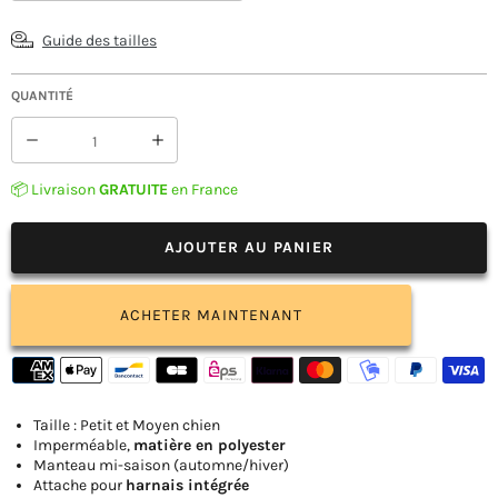
Guide des tailles
QUANTITÉ
Réduire
Augmenter
la
la
quantité
quantité
📦 Livraison
GRATUITE
en France
de
de
Manteau
Manteau
Chien
Chien
AJOUTER AU PANIER
Biker
Biker
ACHETER MAINTENANT
Taille : Petit et Moyen chien
Imperméable,
matière en polyester
Manteau mi-saison (automne/hiver)
Attache pour
harnais intégrée