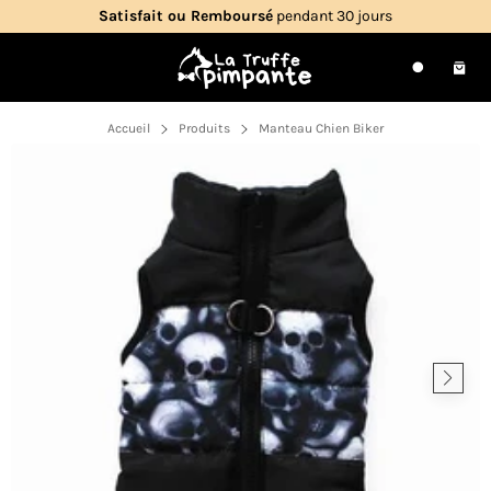
Passer
Satisfait ou Remboursé
pendant 30 jours
au
contenu
Navigation
Pani
Recherche
Accueil
Produits
Manteau Chien Biker