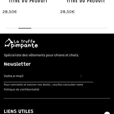
TITRE DU PRODUIT
TITRE DU PRODUIT
28,50€
28,50€
/
/
Prix
Prix
PRIX
PRIX
normal
normal
UNITAIRE
UNITAIRE
Spécialiste des vêtements pour chiens et chats.
Newsletter
INSCRIVEZ-
VOUS
POUR
Pour connaitre et exercer vos droits , veuillez consulter notre
RECEVOIR
Politique de confidentialité
LES
TOUTES
DERNIÈRES
NOUVELLES,
OFFRES
LIENS UTILES
ET