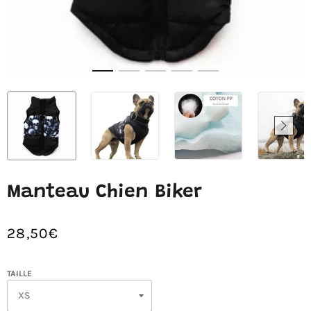
Manteau Chien Biker
28,50€
/
Prix
PRIX
normal
UNITAIRE
TÊTE
TAILLE
DE
MORT