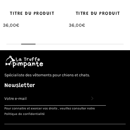
TITRE DU PRODUIT
TITRE DU PRODUIT
36,00€
36,00€
/
/
Prix
Prix
PRIX
PRIX
normal
normal
UNITAIRE
UNITAIRE
Spécialiste des vêtements pour chiens et chats.
Newsletter
INSCRIVEZ-
VOUS
POUR
Pour connaitre et exercer vos droits , veuillez consulter notre
RECEVOIR
Politique de confidentialité
LES
TOUTES
DERNIÈRES