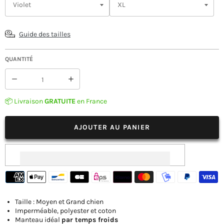
Guide des tailles
QUANTITÉ
Réduire
Augmenter
la
la
quantité
quantité
📦 Livraison
GRATUITE
en France
de
de
Manteau
Manteau
Chien
Chien
AJOUTER AU PANIER
Labrador
Labrador
/
/
Grands
Grands
chiens
chiens
Taille : Moyen et Grand chien
Imperméable, polyester et coton
Manteau idéal
par temps froids