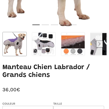
Manteau Chien Labrador /
Grands chiens
36,00€
/
Prix
PRIX
normal
UNITAIRE
COULEUR
TAILLE