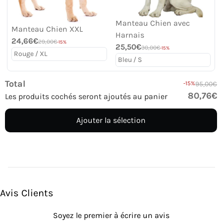
Manteau Chien avec
Manteau Chien XXL
Harnais
24,66€
29,00€
-15%
25,50€
30,00€
-15%
Total
-15%
95,00€
80,76€
Les produits cochés seront ajoutés au panier
Ajouter la sélection
Avis Clients
Soyez le premier à écrire un avis