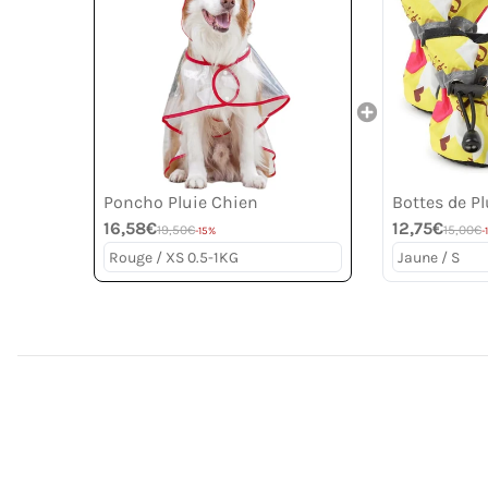
Poncho Pluie Chien
Bottes de P
16,58€
12,75€
19,50€
15,00€
-15%
-