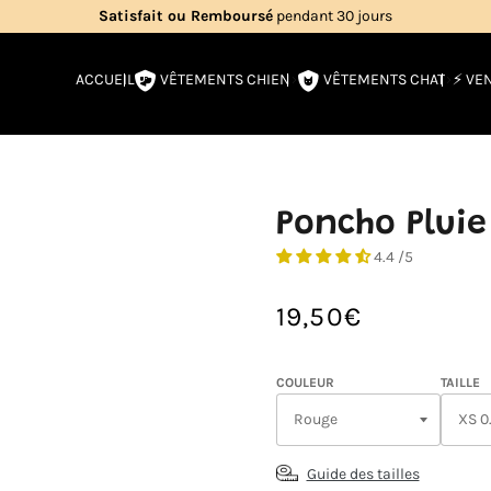
Livraison gratuite
en France métropolitaine
VÊTEMENTS CHIEN
VÊTEMENTS CHAT
ACCUEIL
⚡️ VE
Poncho Pluie
4.4 /5
19,50€
/
Prix
PRIX
normal
UNITAIRE
COULEUR
TAILLE
Guide des tailles