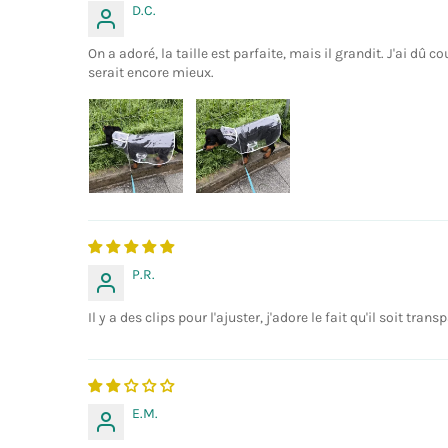
D.C.
On a adoré, la taille est parfaite, mais il grandit. J'ai dû co
serait encore mieux.
P.R.
Il y a des clips pour l'ajuster, j'adore le fait qu'il soit 
E.M.