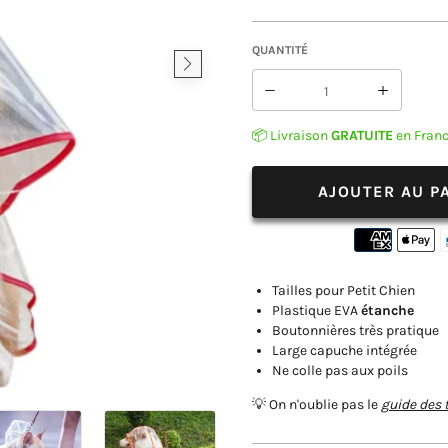
QUANTITÉ
Réduire
Augmen
la
la
📦 Livraison
GRATUITE
en Fran
quantité
quantit
de
de
Poncho
Poncho
AJOUTER AU P
Pluie
Pluie
Chien
Chien
Tailles pour Petit Chien
Plastique EVA
étanche
Boutonnières très pratique
Large capuche intégrée
Ne colle pas aux poils
💡 On n'oublie pas le
guide des t