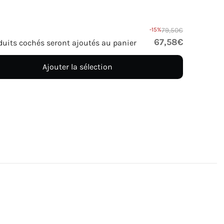
-15%
79,50€
67,58€
duits cochés seront ajoutés au panier
Ajouter la sélection