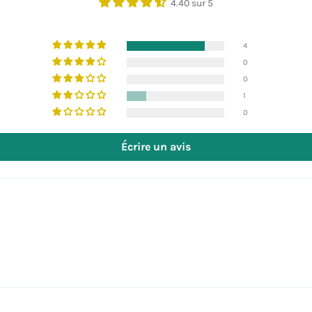
4.40 sur 5
4
0
0
1
0
Écrire un avis