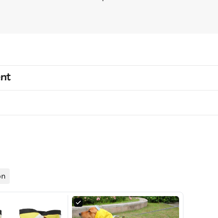
ent
on