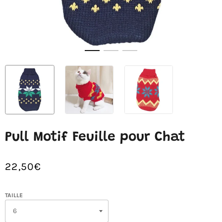
Pull Motif Feuille pour Chat
22,50€
/
Prix
PRIX
normal
UNITAIRE
BLEU
TAILLE