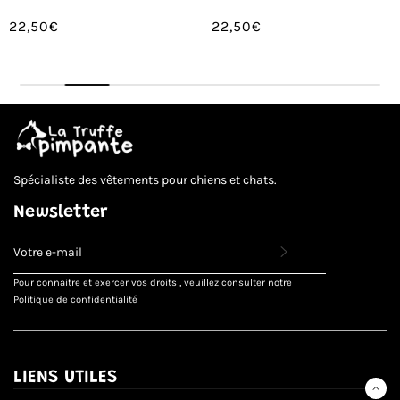
22,50€
22,50€
/
/
Prix
Prix
PRIX
PRIX
normal
normal
UNITAIRE
UNITAIRE
Spécialiste des vêtements pour chiens et chats.
Newsletter
INSCRIVEZ-
VOUS
POUR
Pour connaitre et exercer vos droits , veuillez consulter notre
RECEVOIR
Politique de confidentialité
LES
TOUTES
DERNIÈRES
NOUVELLES,
OFFRES
LIENS UTILES
ET