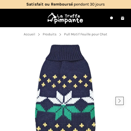
Passer
Satisfait ou Remboursé
pendant 30 jours
au
contenu
Navigation
Pani
Recherche
Accueil
Produits
Pull Motif Feuille pour Chat