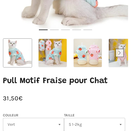
Pull Motif Fraise pour Chat
31,50€
/
Prix
PRIX
normal
UNITAIRE
COULEUR
TAILLE