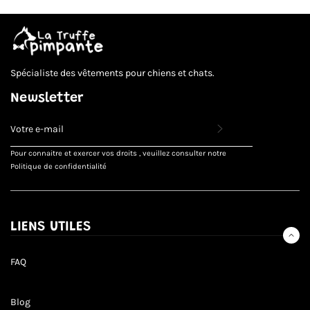
Spécialiste des vêtements pour chiens et chats.
Newsletter
INSCRIVEZ-
VOUS
POUR
Pour connaitre et exercer vos droits , veuillez consulter notre
RECEVOIR
Politique de confidentialité
LES
TOUTES
DERNIÈRES
NOUVELLES,
OFFRES
LIENS UTILES
ET
STYLES
FAQ
Blog