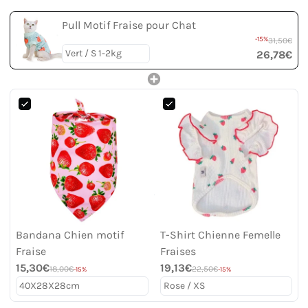
Pull Motif Fraise pour Chat
-15%
31,50€
26,78€
Bandana Chien motif
T-Shirt Chienne Femelle
Fraise
Fraises
15,30€
19,13€
18,00€
22,50€
-15%
-15%